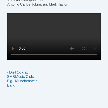
Antonio Carlos Jobim, arr. Mark Taylor
‹ Die
Rockfact
Beitragsnavigation
SMB
Music Club,
Big
Münchenstein
Band
›