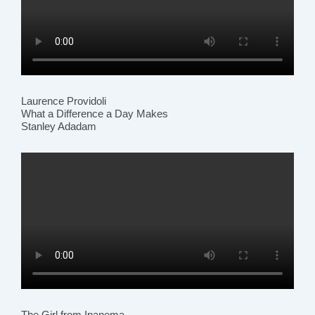
Laurence Providoli
What a Difference a Day Makes
Stanley Adadam
The Girl from Ipanema